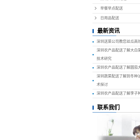
早餐早点配送
日用品配送
最新资讯
深圳送菜公司教您丝瓜高
深圳农产品配送了解大白
技术研究
深圳农产品配送了解圆茄
深圳蔬菜配送了解到冬种
术探讨
深圳农产品配送了解李子
联系我们