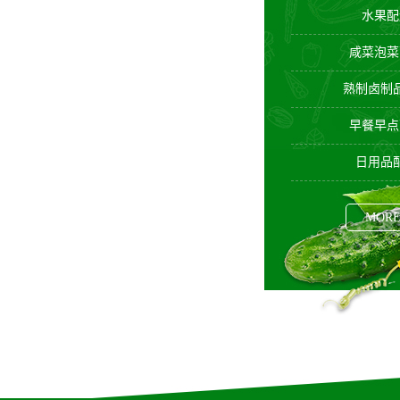
水果配
咸菜泡菜
熟制卤制
早餐早点
日用品
MORE