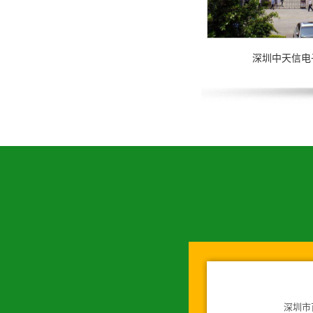
深圳中天信电
深圳市