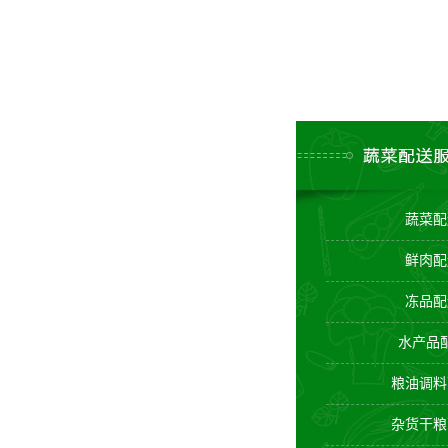
蔬菜配
鲜肉配
冻品配
水产品
粮油调料
杂货干粮