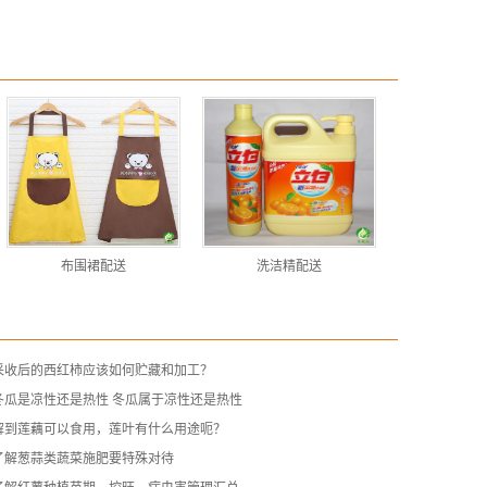
布围裙配送
洗洁精配送
采收后的西红柿应该如何贮藏和加工？
冬瓜是凉性还是热性 冬瓜属于凉性还是热性
解到莲藕可以食用，莲叶有什么用途呃？
了解葱蒜类蔬菜施肥要特殊对待