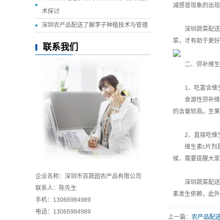
减感冒现象的出现
术探讨
深圳农产品配送了解李子种植技术与管理
深圳蔬菜配送
菜，才有助于更好
联系我们
二、弥补维生
1、吃富含维生
食源性弥补维生
的含量较高。生果
2、直接吃维
维生素c片剂是单
候，需要提醒大家
企业名称：深圳市百蔬园农产品有限公司
深圳蔬菜配送
联系人：陈先生
素发生依赖，此外
手机：13066984989
电话：
13066984989
上一篇：
农产品配