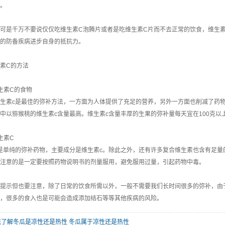
。
可是千万不要说仅仅吃维生素C泡腾片或者是吃维生素C片而不去正常的饮食，维生
的防备疾病进步自身的抵抗力。
素C的方法
素C的食物
素c是最佳的弥补方法，一方面为人体提供了充足的营养，另外一方面也削减了药物
中以猕猴桃的维生素c含量最高。维生素c含量丰厚的生果的弥补量每天宜在100克以
生素C
纯的弥补药物，主要成分是维生素c。除此之外，还有许多复合维生素也含有足量的
注意的是一定要按照药物说明书的剂量服用，避免服用过量，引起药物中毒。
提示但也要注意，除了日常的饮食所需以外，一般不需要我们长时间很多的弥补，由
，很多的食入也是可能会造成添加结石等等其他疾病的风险。
送了解冬瓜是凉性还是热性 冬瓜属于凉性还是热性