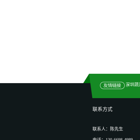
深圳蔬
联系方式
联系人：陈先生
电话：130-6698-4989