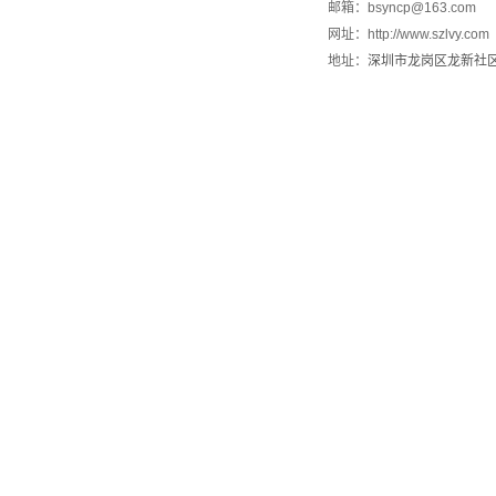
邮箱：bsyncp@163.com
网址：http://www.szlvy.com
地址：
深圳市龙岗区龙新社区