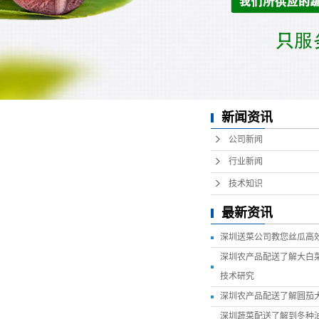
新闻资讯
公司新闻
行业新闻
技术知识
最新资讯
深圳送菜公司教您丝瓜高
深圳农产品配送了解大白
技术研究
深圳农产品配送了解圆茄
深圳蔬菜配送了解到冬种