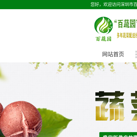
您好，欢迎访问深圳市
网站首页