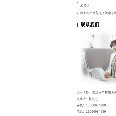
术探讨
深圳农产品配送了解李子
联系我们
企业名称：深圳市百蔬园农
联系人：陈先生
手机：13066984989
电话：
13066984989