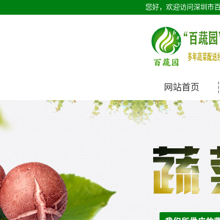
您好，欢迎访问深圳市
网站首页