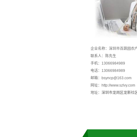
企业名称：深圳市百蔬园农
联系人：陈先生
手机：13066984989
电话：
13066984989
邮箱：bsyncp@163.com
网址：http://www.szlvy.com
地址：
深圳市龙岗区龙新社区